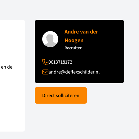
Andre van der
Hoogen
Recruiter
0613718172
 en de
andre@deflexschilder.nl
Direct solliciteren